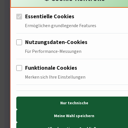
sollten
Essentielle Cookies
Antworten zu unserer Arbeitsweise, den
Ermöglichen grundlegende Features
Autoren und dem Mehrwert unserer
Analysen.
Nutzungsdaten-Cookies
Für Performance-Messungen
Funktionale Cookies
Was unterscheidet Ihre Seite
Merken sich Ihre Einstellungen
von anderen GKV-
Vergleichsportalen?
Wir schreiben keine
Nur technische
oberflächlichen Kurztipps. Jeder
Meine Wahl speichern
Beitrag wird nach der