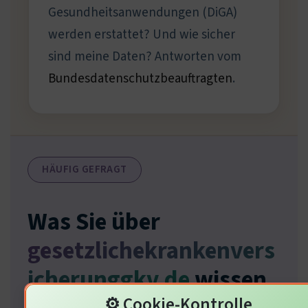
Gesundheitsanwendungen (DiGA)
werden erstattet? Und wie sicher
sind meine Daten? Antworten vom
Bundesdatenschutzbeauftragten
.
HÄUFIG GEFRAGT
Was Sie über
gesetzlichekrankenvers
icherunggkv.de
wissen
⚙️ Cookie-Kontrolle