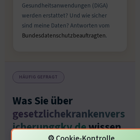
Gesundheitsanwendungen (DiGA)
werden erstattet? Und wie sicher
sind meine Daten? Antworten vom
Bundesdatenschutzbeauftragten
.
HÄUFIG GEFRAGT
Was Sie über
gesetzlichekrankenvers
icherunggkv.de
wissen
⚙️ Cookie-Kontrolle