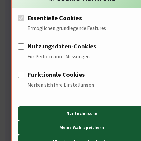
sollten
Essentielle Cookies
Antworten zu unserer Arbeitsweise, den
Ermöglichen grundlegende Features
Autoren und dem Mehrwert unserer
Analysen.
Nutzungsdaten-Cookies
Für Performance-Messungen
Funktionale Cookies
Was unterscheidet Ihre Seite
Merken sich Ihre Einstellungen
von anderen GKV-
Vergleichsportalen?
Wir schreiben keine
Nur technische
oberflächlichen Kurztipps. Jeder
Meine Wahl speichern
Beitrag wird nach der