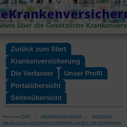
Skip
heKrankenversiche
to
content
News über die Gesetzliche Krankenver
Primary
Menu
Zurück zum Start
Krankenversicherung
Die Verfasser
Unser Profil
Portalübersicht
Seitenübersicht
START
KRANKENVERSICHERUNG
ADIPOSITAS,
▸
▸
Pfadanzeige
ONLINE-COACH, GESUNDHEITSFÖRDERUNG: EIN WEG ZUR VERÄNDERUNG