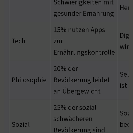
Schwierigkeiten mit
Hera
gesunder Ernährung
15% nutzen Apps
Digi
Tech
zur
wird
Ernährungskontrolle
20% der
Selb
Philosophie
Bevölkerung leidet
ist 
an Übergewicht
25% der sozial
Sozi
schwächeren
Sozial
beei
Bevölkerung sind