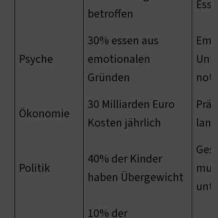
Ess
betroffen
30% essen aus
Emo
Psyche
emotionalen
Unte
Gründen
not
30 Milliarden Euro
Präv
Ökonomie
Kosten jährlich
lang
Gesu
40% der Kinder
Politik
muss
haben Übergewicht
unte
10% der