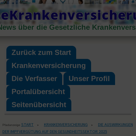
Skip
heKrankenversiche
to
content
News über die Gesetzliche Krankenver
Primary
Menu
Zurück zum Start
Krankenversicherung
Die Verfasser
Unser Profil
Portalübersicht
Seitenübersicht
START
KRANKENVERSICHERUNG
DIE AUSWIRKUNGEN
▸
▸
Pfadanzeige
DER IMPFVERGÜTUNG AUF DEN GESUNDHEITSSEKTOR 2025