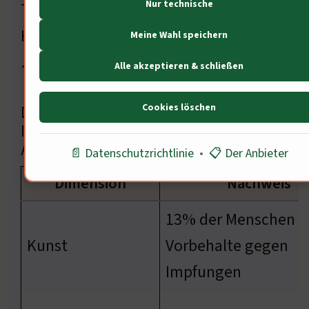
Nur technische
Thema zu sensibilisieren. Musik kann
Herzen öffnen und den Dialog fördern
Meine Wahl speichern
…
Alle akzeptieren & schließen
Cookies löschen
DETAILÜBERSICHT ÜBER
IMPFVERGÜTUNG UND DEREN
AUSWIRKUNGEN
📄 Datenschutzrichtlinie
•
📋 Der Anbieter
Dimension
Nachweis
13% der Menschen 
Kunst
Vorbehalte gegen
Impfungen