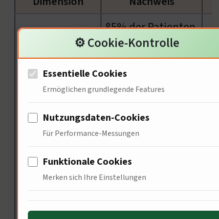
Dimension
Nachweis
85% der Patienten
⚙️ Cookie-Kontrolle
profitieren von
Er
Kulturebene
spezialisierten
Zu
Essentielle Cookies
Einrichtungen
Ermöglichen grundlegende Features
65% der
Nutzungsdaten-Cookies
Technologien
Für Performance-Messungen
Ef
Ingenieurwesen
ermöglichen
Be
Funktionale Cookies
schnellere
Merken sich Ihre Einstellungen
Diagnosen
80% der Patienten