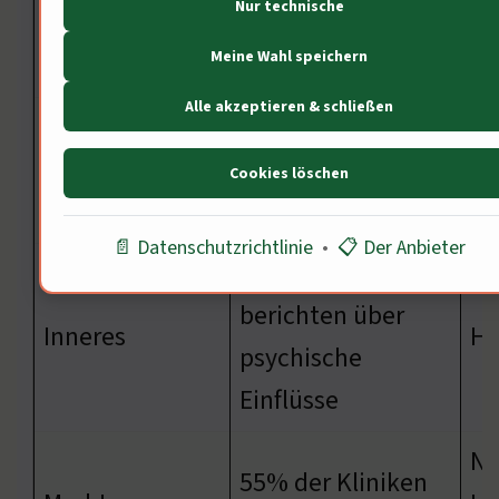
philosophische
Nur technische
erwarten ethische
Ve
Ebene
Meine Wahl speichern
Behandlung
Alle akzeptieren & schließen
70% der Patienten
Ve
Sozialbereich
wünschen
Cookies löschen
Pa
Unterstützung
📄 Datenschutzrichtlinie
•
📋 Der Anbieter
90% der Patienten
berichten über
Inneres
Ho
psychische
Einflüsse
Na
55% der Kliniken