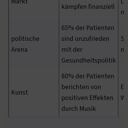
Markt
Lö
kämpfen finanziell
no
65% der Patienten
politische
sind unzufrieden
St
Arena
mit der
nö
Gesundheitspolitik
80% der Patienten
berichten von
Er
Kunst
positiven Effekten
Wo
durch Musik