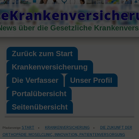
Skip
heKrankenversiche
to
content
News über die Gesetzliche Krankenver
Primary
Menu
Zurück zum Start
Krankenversicherung
Die Verfasser
Unser Profil
Portalübersicht
Seitenübersicht
START
KRANKENVERSICHERUNG
DIE ZUKUNFT DER
▸
▸
Pfadanzeige
ORTHOPÄDIE: MOSELCLINIC, INNOVATION, PATIENTENVERSORGUNG