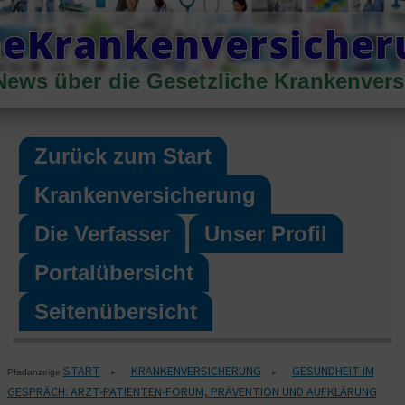
Skip
heKrankenversiche
to
content
News über die Gesetzliche Krankenver
Primary
Menu
Zurück zum Start
Krankenversicherung
Die Verfasser
Unser Profil
Portalübersicht
Seitenübersicht
START
KRANKENVERSICHERUNG
GESUNDHEIT IM
▸
▸
Pfadanzeige
GESPRÄCH: ARZT-PATIENTEN-FORUM, PRÄVENTION UND AUFKLÄRUNG