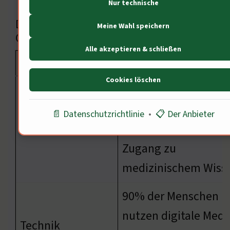
Nur technische
DETAILÜBERSICHT ÜBER
Meine Wahl speichern
GESUNDHEITSBILDUNG
Alle akzeptieren & schließen
Dimension
Nachweis
Cookies löschen
70% der Menschen
hatten im 18.
📄 Datenschutzrichtlinie
•
📋 Der Anbieter
Kultur
Jahrhundert keinen
Zugang zu
medizinischem Wiss
90% der Menschen
nutzen digitale Medi
Technik