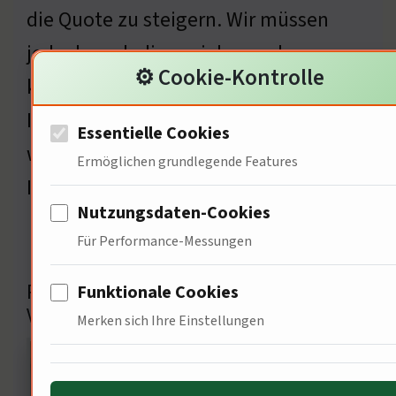
die Quote zu steigern. Wir müssen
jedoch auch die sozialen und
⚙️ Cookie-Kontrolle
kulturellen Aspekte berücksichtigen.
Ich frage den Politikwissenschaftler,
Essentielle Cookies
wie politische Maßnahmen die
Ermöglichen grundlegende Features
Impfquote beeinflussen können.
Nutzungsdaten-Cookies
Für Performance-Messungen
Politische Maßnahmen zur
Funktionale Cookies
Verbesserung der Impfquote
Merken sich Ihre Einstellungen