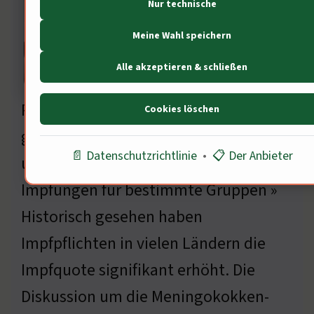
Nur technische
Meine Wahl speichern
Alle akzeptieren & schließen
Politische Entscheidungen haben
Cookies löschen
großen Einfluss. 80% der Bevölkerung
📄 Datenschutzrichtlinie
•
📋 Der Anbieter
unterstützen verpflichtende
Impfungen für bestimmte Gruppen »
Historisch gesehen haben
Impfpflichten in vielen Ländern die
Impfquote signifikant erhöht. Die
Diskussion um die Meningokokken-