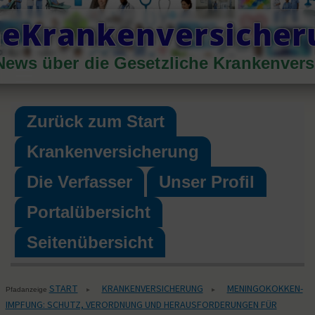
Skip
heKrankenversiche
to
content
News über die Gesetzliche Krankenver
Primary
Menu
Zurück zum Start
Krankenversicherung
Die Verfasser
Unser Profil
Portalübersicht
Seitenübersicht
START
KRANKENVERSICHERUNG
MENINGOKOKKEN-
▸
▸
Pfadanzeige
IMPFUNG: SCHUTZ, VERORDNUNG UND HERAUSFORDERUNGEN FÜR