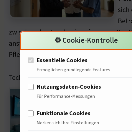
sich
Betr
zwischen den Landkreisen frappant. Der M
⚙️ Cookie-Kontrolle
ansteigt! Wir müssen dringend Maßnahmen 
Pflege zu revolutionieren? Ich wende mic
Essentielle Cookies
Ermöglichen grundlegende Features
Technologische Innovationen in der Pflege
Nutzungsdaten-Cookies
Tech
Für Performance-Messungen
Tele
Funktionale Cookies
Effi
Merken sich Ihre Einstellungen
bis 