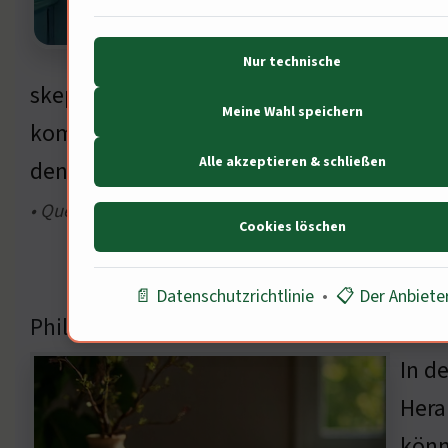
eini
entl
Nur technische
skeptisch gegenüber der Digitalisierung in
Meine Wahl speichern
kommunizieren. Welche Rolle spielt die Phi
Alle akzeptieren & schließen
den Philosophen.
• Quelle: McKinsey,der Pflege, S. 8
Cookies löschen
📄 Datenschutzrichtlinie
•
📋 Der Anbiete
Philosophische Perspektiven zur Pflege
In d
Hera
könn