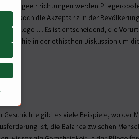
gen Pflegeeinrichtungen werden Pflegeroboter
asten. Doch die Akzeptanz in der Bevölkerung 
 der Pflege … Es ist entscheidend, die Vorurt
losophie in der ethischen Diskussion um die D
r
er Geschichte gibt es viele Beispiele, wo der
usforderung ist, die Balance zwischen Menschl
en wir soziale Gerechtigkeit in der Pflege för