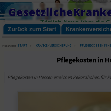
Skip
GesetzlicheKrank
to
content
Täglich News über die G
Zurück zum Start
Krankenversich
START
KRANKENVERSICHERUNG
PFLEGEKOSTEN IN HE
▸
▸
Pfadanzeige
Pflegekosten in H
Pflegekosten in Hessen erreichen Rekordhöhen.für Pf