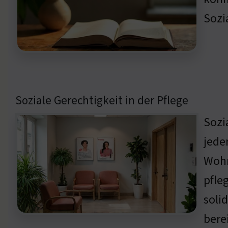
Sozi
Soziale Gerechtigkeit in der Pflege
Sozi
jede
Wohn
pfle
soli
bere