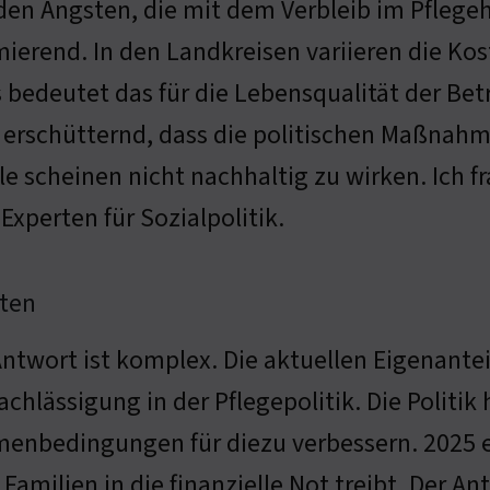
den Ängsten, die mit dem Verbleib im Pflegeh
mierend. In den Landkreisen variieren die Ko
bedeutet das für die Lebensqualität der Betro
 erschütternd, dass die politischen Maßnahme
e scheinen nicht nachhaltig zu wirken. Ich f
xperten für Sozialpolitik.
sten
Antwort ist komplex. Die aktuellen Eigenantei
achlässigung in der Pflegepolitik. Die Politik
enbedingungen für diezu verbessern. 2025 er
e Familien in die finanzielle Not treibt. Der A