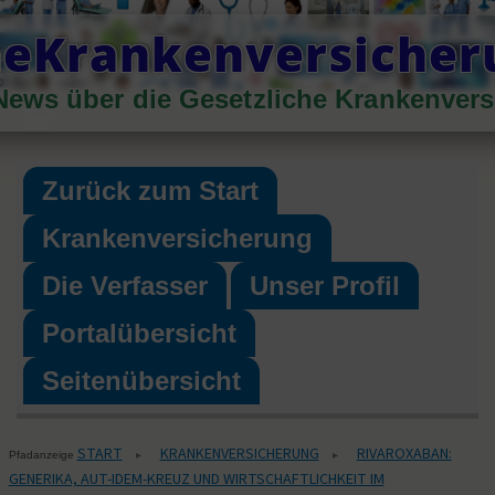
Skip
heKrankenversiche
to
content
News über die Gesetzliche Krankenver
Primary
Menu
Zurück zum Start
Krankenversicherung
Die Verfasser
Unser Profil
Portalübersicht
Seitenübersicht
START
KRANKENVERSICHERUNG
RIVAROXABAN:
▸
▸
Pfadanzeige
GENERIKA, AUT-IDEM-KREUZ UND WIRTSCHAFTLICHKEIT IM